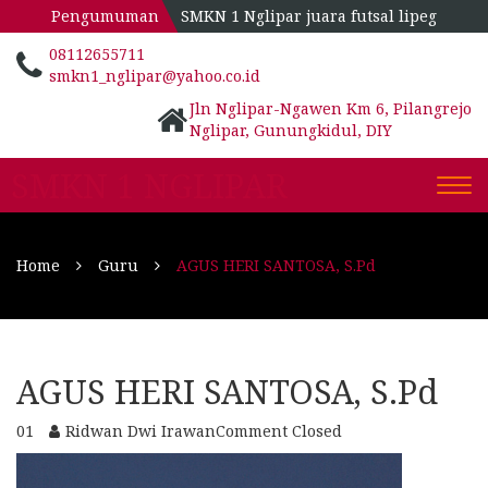
Pengumuman
SMKN 1 Nglipar juara futsal lipeg
08112655711
smkn1_nglipar@yahoo.co.id
Jln Nglipar-Ngawen Km 6, Pilangrejo
Nglipar, Gunungkidul, DIY
SMKN 1 NGLIPAR
Togg
navi
Home
Guru
AGUS HERI SANTOSA, S.Pd
AGUS HERI SANTOSA, S.Pd
01
Ridwan Dwi Irawan
Comment Closed