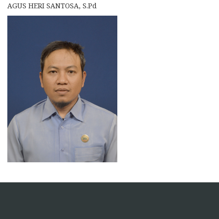
AGUS HERI SANTOSA, S.Pd
https://pelra.maritim.go.id/
https://dinaskesehatan.selumakab.go.id/
https://blog.movv.co/ko/