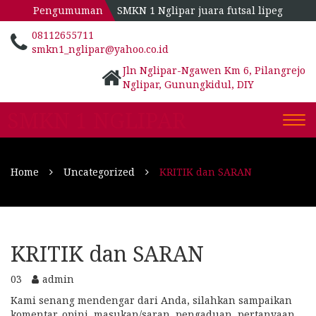
Pengumuman
SMKN 1 Nglipar juara futsal lipeg
08112655711
smkn1_nglipar@yahoo.co.id
Jln Nglipar-Ngawen Km 6, Pilangrejo
Nglipar, Gunungkidul, DIY
SMKN 1 NGLIPAR
Togg
navi
Home
Uncategorized
KRITIK dan SARAN
KRITIK dan SARAN
03
admin
Kami senang mendengar dari Anda, silahkan sampaikan
komentar, opini, masukan/saran, pengaduan, pertanyaan