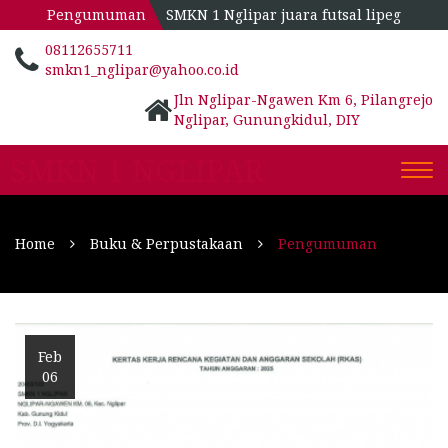
Pengumuman
SMKN 1 Nglipar juara futsal lipeg
08112655711
smkn1_nglipar@yahoo.co.id
Jln Nglipar-Ngawen Km 6, Pilangrejo
Nglipar, Gunungkidul, DIY
SMKN 1 NGLIPAR
Togg
navi
Home
Buku & Perpustakaan
Pengumuman
Feb
06