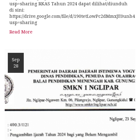
usp=sharing RKAS Tahun 2024 dapat dilihat/diunduh
di sini:
https://drive.google.com/file/d/190tetLowPc2dMmxJE0unh4r
usp=sharing
Read More
Sep
28