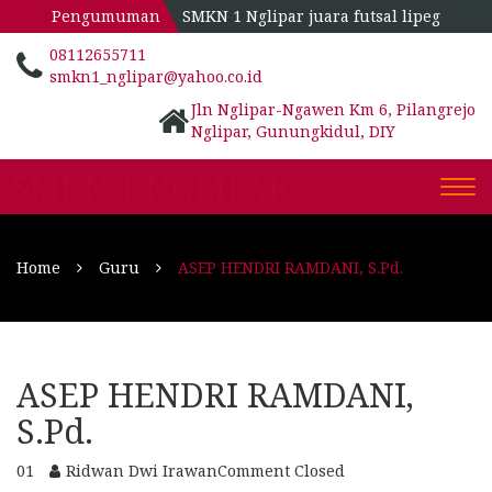
Pengumuman
SMKN 1 Nglipar juara futsal lipeg
08112655711
smkn1_nglipar@yahoo.co.id
Jln Nglipar-Ngawen Km 6, Pilangrejo
Nglipar, Gunungkidul, DIY
SMKN 1 NGLIPAR
Togg
navi
Home
Guru
ASEP HENDRI RAMDANI, S.Pd.
ASEP HENDRI RAMDANI,
S.Pd.
01
Ridwan Dwi Irawan
Comment Closed