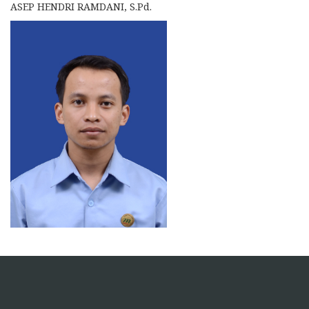
ASEP HENDRI RAMDANI, S.Pd.
https://pelra.maritim.go.id/
https://dinaskesehatan.selumakab.go.id/
https://blog.movv.co/ko/