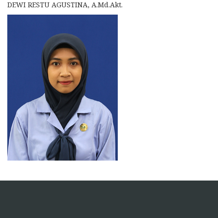
DEWI RESTU AGUSTINA, A.Md.Akt.
https://pelra.maritim.go.id/
https://dinaskesehatan.selumakab.go.id/
https://blog.movv.co/ko/