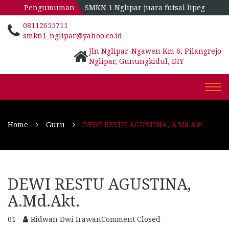
Pengumuman
SMKN 1 Nglipar juara futsal lipeg
08112655711
smkn1_nglipar@yahoo.co.id
Jln Nglipar-Ngawen Km 6, Pilangrejo
Nglipar, Gunungkidul, DIY
SMKN 1 NGLIPAR
Togg
navi
Home
Guru
DEWI RESTU AGUSTINA, A.Md.Akt.
DEWI RESTU AGUSTINA,
A.Md.Akt.
01
Ridwan Dwi Irawan
Comment Closed