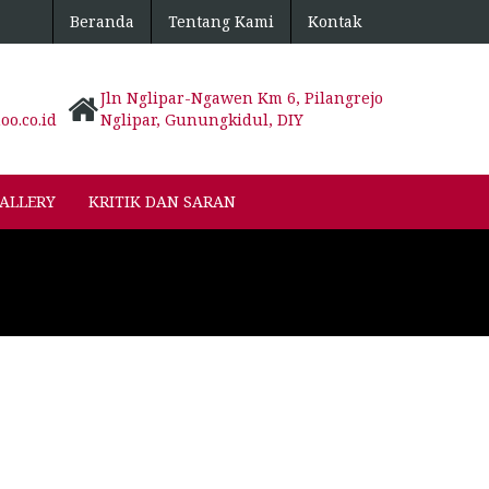
Beranda
Tentang Kami
Kontak
Jln Nglipar-Ngawen Km 6, Pilangrejo
o.co.id
Nglipar, Gunungkidul, DIY
ALLERY
KRITIK DAN SARAN