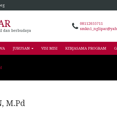
peg
AR
08112655711
smkn1_nglipar@yaho
il dan berbudaya
SWA
JURUSAN
VISI MISI
KERJASAMA PROGRAM
G
d
, M.Pd