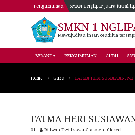
Pengumuman
SMKN 1 Nglipar juara futsal li
SMKN 1 NGLIP
Mewujudkan insan cendikia teramp
BERANDA
PENGUMUMAN
GURU
SI
Home
Guru
FATMA HERI SUSIAWAN, M.P
FATMA HERI SUSIAWAN
01
Ridwan Dwi Irawan
Comment Closed