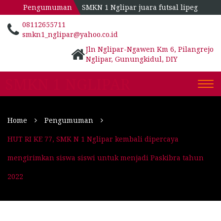
Pengumuman
SMKN 1 Nglipar juara futsal lipeg
08112655711
smkn1_nglipar@yahoo.co.id
Jln Nglipar-Ngawen Km 6, Pilangrejo
Nglipar, Gunungkidul, DIY
SMKN 1 NGLIPAR
Togg
navi
Home
Pengumuman
HUT RI KE 77, SMK N 1 Nglipar kembali dipercaya
mengirimkan siswa siswi untuk menjadi Paskibra tahun
2022