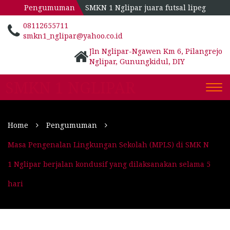
Pengumuman
SMKN 1 Nglipar juara futsal lipeg
08112655711
smkn1_nglipar@yahoo.co.id
Jln Nglipar-Ngawen Km 6, Pilangrejo
Nglipar, Gunungkidul, DIY
SMKN 1 NGLIPAR
Togg
navi
Home
Pengumuman
Masa Pengenalan Lingkungan Sekolah (MPLS) di SMK N
1 Nglipar berjalan kondusif yang dilaksanakan selama 5
hari