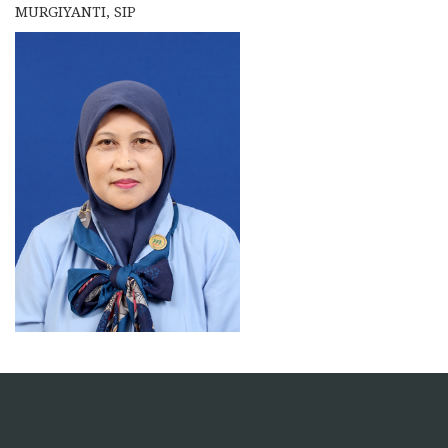
MURGIYANTI, SIP
https://pelra.maritim.go.id/
https://dinaskesehatan.selumakab.go.id/
https://blog.movv.co/ko/