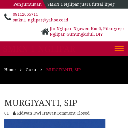
Pengumuman
SMKN 1 Nglipar juara futsal lipeg
08112655711
smkn1_nglipar@yahoo.co.id
Jln Nglipar-Ngawen Km 6, Pilangrejo
Nglipar, Gunungkidul, DIY
SMKN 1 NGLIPAR
Togg
navi
Home
Guru
MURGIYANTI, SIP
MURGIYANTI, SIP
01
Ridwan Dwi Irawan
Comment Closed