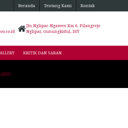
Beranda
Tentang Kami
Kontak
Jln Nglipar-Ngawen Km 6, Pilangrejo
o.co.id
Nglipar, Gunungkidul, DIY
ALLERY
KRITIK DAN SARAN
4/2025