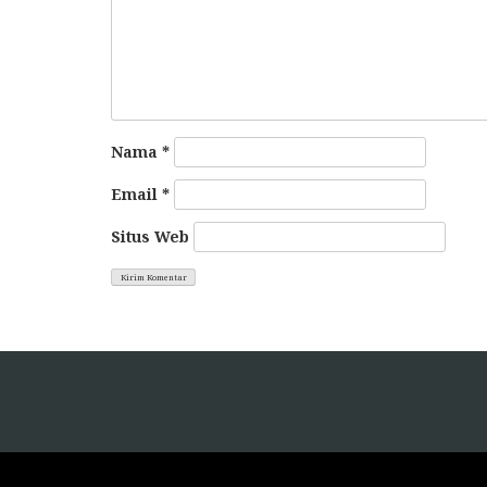
Nama
*
Email
*
Situs Web
https://pelra.maritim.go.id/
ht
https://dinaskesehatan.selumakab.go.id/
ht
https://protuning.id/
ht
https://ptnobelindonesia.com/
ht
https://okegas.id/
ht