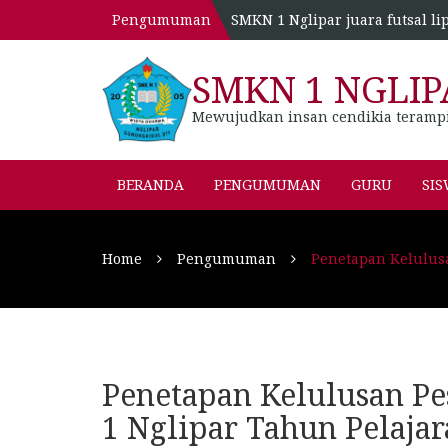
Pengumuman
SMKN 1 Nglipar juara futsal li
SMKN 1 NGLIP
Mewujudkan insan cendikia teramp
BERANDA
PENGUMUMAN
GURU
SI
Home
Pengumuman
Penetapan Kelulusa
Penetapan Kelulusan Pe
1 Nglipar Tahun Pelaja