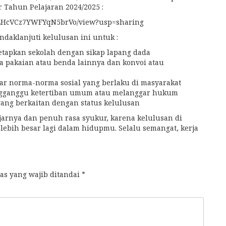
r Tahun Pelajaran 2024/2025 :
VWwLHcVCz7YWFYqN5brVo/view?usp=sharing
daklanjuti kelulusan ini untuk :
etapkan sekolah dengan sikap lapang dada
da pakaian atau benda lainnya dan konvoi atau
r norma-norma sosial yang berlaku di masyarakat
ngganggu ketertiban umum atau melanggar hukum
yang berkaitan dengan status kelulusan
arnya dan penuh rasa syukur, karena kelulusan di
ebih besar lagi dalam hidupmu. Selalu semangat, kerja
as yang wajib ditandai
*