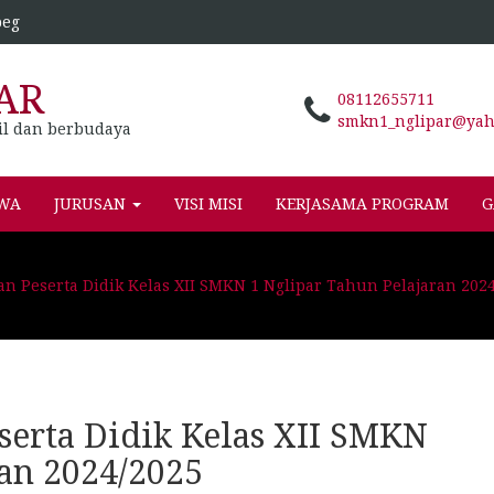
peg
AR
08112655711
smkn1_nglipar@yaho
il dan berbudaya
SWA
JURUSAN
VISI MISI
KERJASAMA PROGRAM
G
n Peserta Didik Kelas XII SMKN 1 Nglipar Tahun Pelajaran 202
serta Didik Kelas XII SMKN
ran 2024/2025