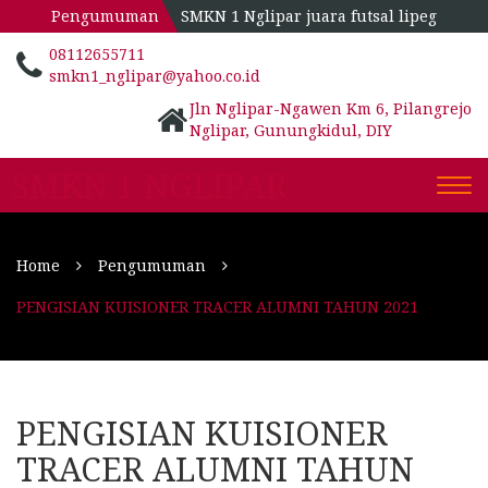
Pengumuman
SMKN 1 Nglipar juara futsal lipeg
08112655711
smkn1_nglipar@yahoo.co.id
Jln Nglipar-Ngawen Km 6, Pilangrejo
Nglipar, Gunungkidul, DIY
SMKN 1 NGLIPAR
Togg
navi
Home
Pengumuman
PENGISIAN KUISIONER TRACER ALUMNI TAHUN 2021
PENGISIAN KUISIONER
TRACER ALUMNI TAHUN