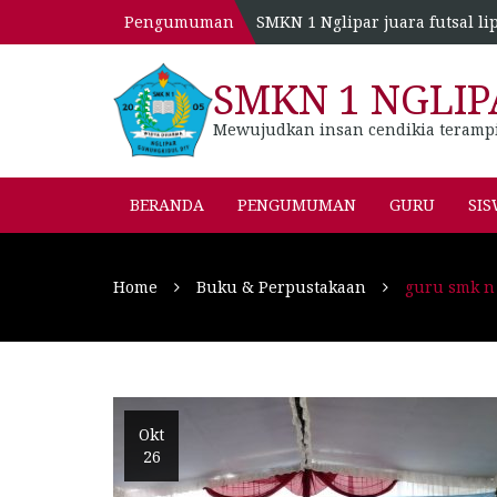
Pengumuman
SMKN 1 Nglipar juara futsal li
SMKN 1 NGLIP
Mewujudkan insan cendikia teramp
BERANDA
PENGUMUMAN
GURU
SI
Home
Buku & Perpustakaan
guru smk n 
Okt
26