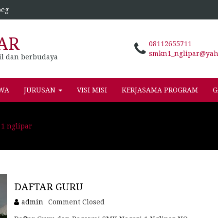
peg
AR
08112655711
smkn1_nglipar@yaho
il dan berbudaya
SWA
JURUSAN
VISI MISI
KERJASAMA PROGRAM
G
1 nglipar
DAFTAR GURU
admin
Comment Closed