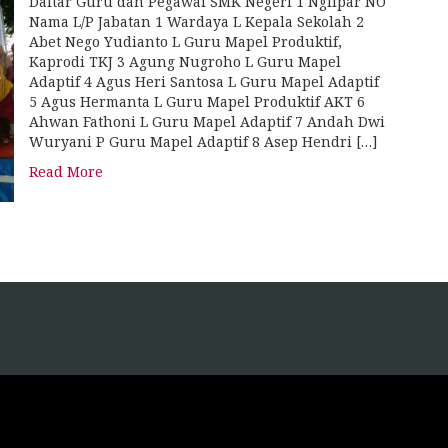
Daftar Guru dan Pegawai SMK Negeri 1 Nglipar NO
Nama L/P Jabatan 1 Wardaya L Kepala Sekolah 2
Abet Nego Yudianto L Guru Mapel Produktif,
Kaprodi TKJ 3 Agung Nugroho L Guru Mapel
Adaptif 4 Agus Heri Santosa L Guru Mapel Adaptif
5 Agus Hermanta L Guru Mapel Produktif AKT 6
Ahwan Fathoni L Guru Mapel Adaptif 7 Andah Dwi
Wuryani P Guru Mapel Adaptif 8 Asep Hendri […]
Read More
tps://blog.movv.co/ko/
tps://vliblogi.emu.ee/
tps://loja2.cmbbrasil.com.br/
tps://kymasgestao.com.br/conteudo/
tps://nikosgestao.com.br/fundos-ogin11/
tps://pousadarefugiodaserra.com/
tps://koizen.se/