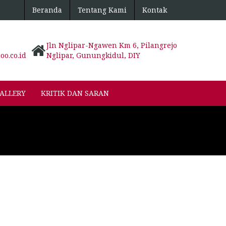
Beranda
Tentang Kami
Kontak
Jln Nglipar-Ngawen Km 6, Pilangrejo
o.co.id
Nglipar, Gunungkidul, DIY
ALLERY
KRITIK DAN SARAN