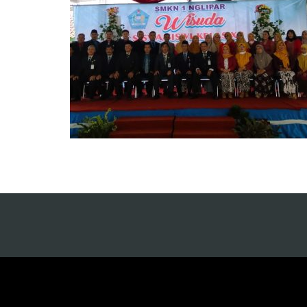
https://pelra.maritim.go.id/
ht
https://dinaskesehatan.selumakab.go.id/
ht
https://protuning.id/
ht
https://ptnobelindonesia.com/
ht
https://okegas.id/
ht
https://dukcapil.selumakab.go.id/
ht
https://store.scuto.co.id/wp-content/products/
ht