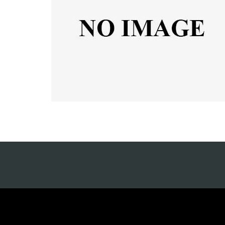
https://pelra.maritim.go.id/
ht
https://dinaskesehatan.selumakab.go.id/
ht
https://protuning.id/
ht
https://ptnobelindonesia.com/
ht
https://okegas.id/
ht
https://dukcapil.selumakab.go.id/
ht
https://store.scuto.co.id/wp-content/products/
ht