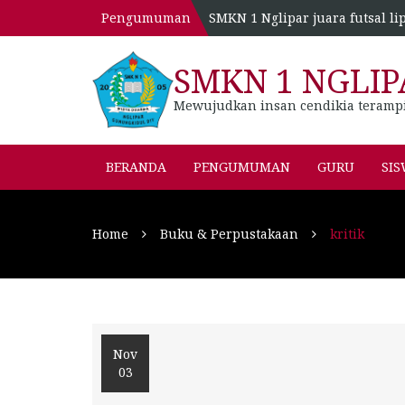
Pengumuman
SMKN 1 Nglipar juara futsal li
SMKN 1 NGLIP
Mewujudkan insan cendikia teramp
BERANDA
PENGUMUMAN
GURU
SI
Home
Buku & Perpustakaan
kritik
Nov
03