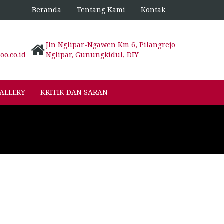
Beranda
Tentang Kami
Kontak
Jln Nglipar-Ngawen Km 6, Pilangrejo
o.co.id
Nglipar, Gunungkidul, DIY
ALLERY
KRITIK DAN SARAN