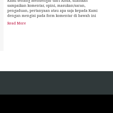
Kami senang mendengar dari Anda, silahkan
sampaikan komentar, opini, masukan/saran,
pengaduan, pertanyaan atau apa saja kepada Kami
dengan mengisi pada form komentar di bawah ini
Read More
tps://blog.movv.co/ko/
tps://vliblogi.emu.ee/
tps://loja2.cmbbrasil.com.br/
tps://kymasgestao.com.br/conteudo/
tps://nikosgestao.com.br/fundos-ogin11/
tps://pousadarefugiodaserra.com/
tps://koizen.se/