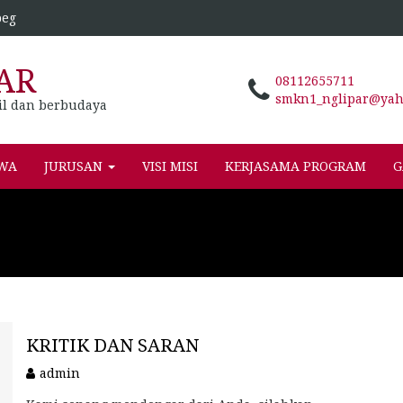
peg
AR
08112655711
smkn1_nglipar@yaho
il dan berbudaya
SWA
JURUSAN
VISI MISI
KERJASAMA PROGRAM
G
KRITIK DAN SARAN
admin