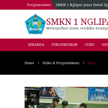
Pengumuman
SMKN 1 Nglipar juara futsal li
SMKN 1 NGLIP
Mewujudkan insan cendikia teramp
BERANDA
PENGUMUMAN
GURU
SI
Home
Buku & Perpustakaan
Blog
Sep
25