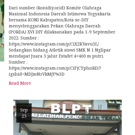
Dari sumber (konidiy.or.id) Komite Olahraga
Nasional Indonesia Daerah Istimewa Yogyakarta
bersama KONI Kabupaten/Kota se-DIY
menyelenggarakan Pekan Olahraga Daerah
(PORDA) XVI DIY dilaksanakan pada 1-9 September
2022. Sumber :
https://www.instagram.com/p/CiX2KVavu3L/
Sedangkan bidang Atletik siswi SMK N 1 Nglipar
mendapat Juara 3 jalur Estafet 4×400 m putri.
Sumber :
https://www.instagram.com/p/CiFjCYphnRD/?
igshid=MDJmNzVkMjY%3D
Read More
Sep
25