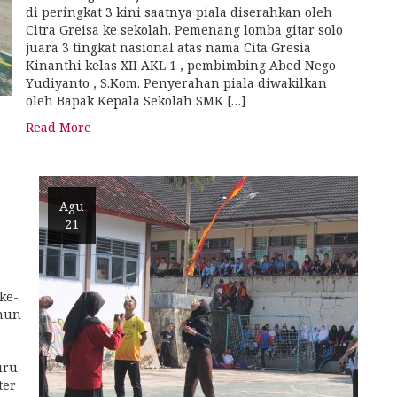
di peringkat 3 kini saatnya piala diserahkan oleh
Citra Greisa ke sekolah. Pemenang lomba gitar solo
juara 3 tingkat nasional atas nama Cita Gresia
Kinanthi kelas XII AKL 1 , pembimbing Abed Nego
Yudiyanto , S.Kom. Penyerahan piala diwakilkan
oleh Bapak Kepala Sekolah SMK […]
Read More
Agu
21
ke-
ahun
uru
ter