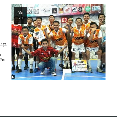
Okt
29
Liga
h
Foto
s
e