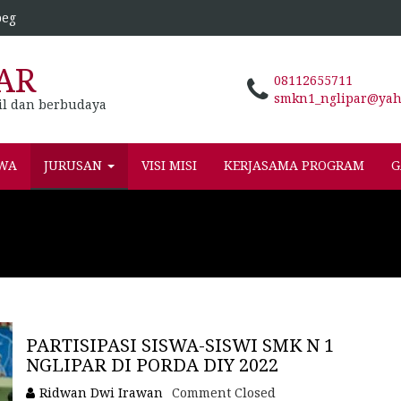
peg
AR
08112655711
smkn1_nglipar@yaho
il dan berbudaya
SWA
JURUSAN
VISI MISI
KERJASAMA PROGRAM
G
PARTISIPASI SISWA-SISWI SMK N 1
NGLIPAR DI PORDA DIY 2022
Ridwan Dwi Irawan
Comment Closed