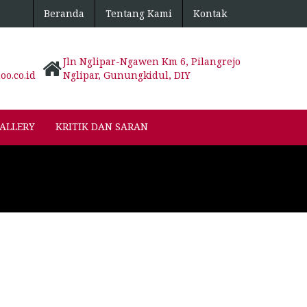
Beranda
Tentang Kami
Kontak
Jln Nglipar-Ngawen Km 6, Pilangrejo
o.co.id
Nglipar, Gunungkidul, DIY
ALLERY
KRITIK DAN SARAN