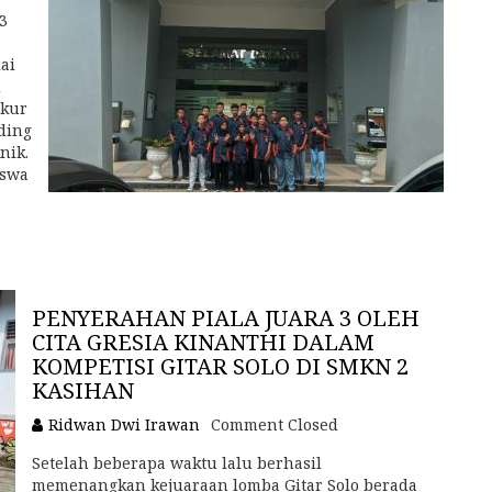
3
ai
i
ukur
ding
nik.
iswa
PENYERAHAN PIALA JUARA 3 OLEH
CITA GRESIA KINANTHI DALAM
KOMPETISI GITAR SOLO DI SMKN 2
KASIHAN
Ridwan Dwi Irawan
Comment Closed
Setelah beberapa waktu lalu berhasil
memenangkan kejuaraan lomba Gitar Solo berada