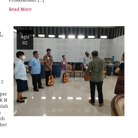
Read More
L
Agu
02
 2
par
MK N
olah
h
aih
bet