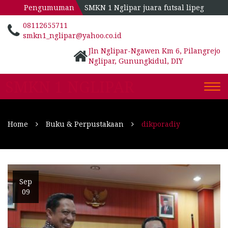
Pengumuman
SMKN 1 Nglipar juara futsal lipeg
08112655711
smkn1_nglipar@yahoo.co.id
Jln Nglipar-Ngawen Km 6, Pilangrejo
Nglipar, Gunungkidul, DIY
SMKN 1 NGLIPAR
Togg
navi
Home
Buku & Perpustakaan
dikporadiy
Sep
09